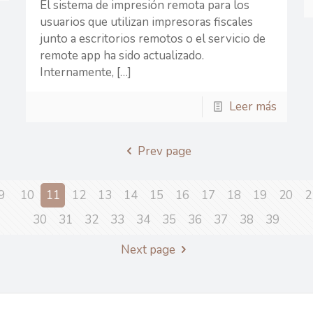
El sistema de impresión remota para los
usuarios que utilizan impresoras fiscales
junto a escritorios remotos o el servicio de
remote app ha sido actualizado.
Internamente,
[…]
Leer más
Prev page
9
10
11
12
13
14
15
16
17
18
19
20
2
30
31
32
33
34
35
36
37
38
39
Next page