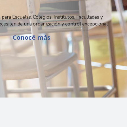
 para Escuelas, Colegios, Institutos, Facultades y
cesiten de una organización y control excepcional
Conocé más